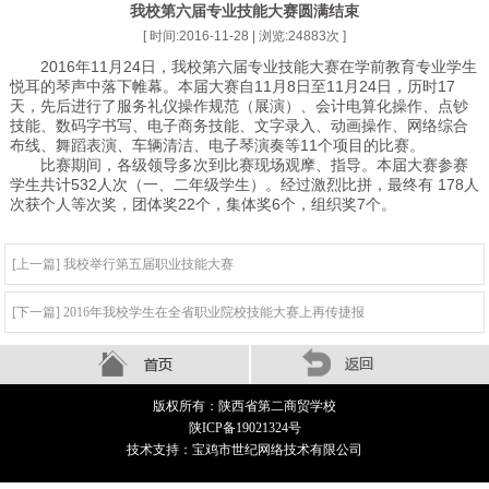
我校第六届专业技能大赛圆满结束
[ 时间:2016-11-28 | 浏览:
24883
次 ]
2016年11月24日，我校第六届专业技能大赛在学前教育专业学生
悦耳的琴声中落下帷幕。本届大赛自11月8日至11月24日，历时17
天，先后进行了服务礼仪操作规范（展演）、会计电算化操作、点钞
技能、数码字书写、电子商务技能、文字录入、动画操作、网络综合
布线、舞蹈表演、车辆清洁、电子琴演奏等11个项目的比赛。
比赛期间，各级领导多次到比赛现场观摩、指导。本届大赛参赛
学生共计532人次（一、二年级学生）。经过激烈比拼，最终有 178人
次获个人等次奖，团体奖22个，集体奖6个，组织奖7个。
[上一篇] 我校举行第五届职业技能大赛
[下一篇] 2016年我校学生在全省职业院校技能大赛上再传捷报
版权所有：陕西省第二商贸学校
陕ICP备19021324号
技术支持：宝鸡市世纪网络技术有限公司