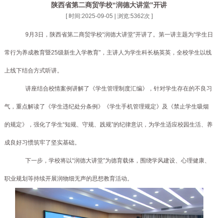
陕西省第二商贸学校“润德大讲堂”开讲
[ 时间:2025-09-05 | 浏览:
5362
次 ]
9月3日，陕西省第二商贸学校“润德大讲堂”开讲了。第一讲主题为“学生日
常行为养成教育暨25级新生入学教育”，主讲人为学生科长杨英英，全校学生以线
上线下结合方式听讲。
讲座结合校情案例讲解了《学生管理制度汇编》，针对学生存在的不良习
气，重点解读了《学生违纪处分条例》《学生手机管理规定》及《禁止学生吸烟
的规定》，强化了学生
“知规、守规、践规”的纪律意识，为学生适应校园生活、养
成良好习惯筑牢了坚实基础。
下一步，学校将以
“润德大讲堂”为德育载体，围绕学风建设、心理健康、
职业规划等持续开展润物细无声的思想教育活动。