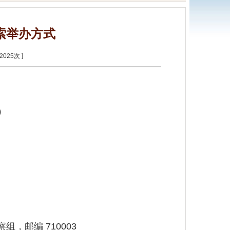
索举办方式
2025
次 ]
0）
，邮编 710003