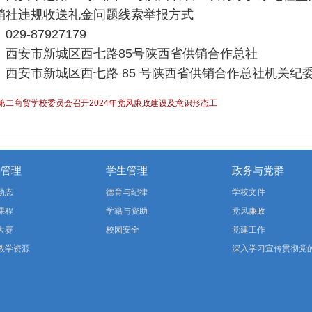
销社违规收送礼金问题线索举报方式
29-87927179
：西安市新城区西七路85号陕西省供销合作总社
西安市新城区西七路 85 号陕西省供销合作总社机关纪委，邮
省第二商贸学校委员会召开2024年党风廉政建设及意识形态工
学管理
学生管理
政务与党群
动态
德育与纪律
学校文件
课程
学籍与资助
党风廉政
大赛
校园安全
党建工作
教学资源
深入学习宣传贯彻党
二十届四中全会精神