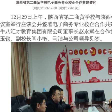
陕西省第二商贸学校电子商务专业校企合作共建签约
[ 时间:2023-12-30 | 浏览:
12961
次 ]
12月29日上午，陕西省第二商贸学校
与陕西
议室举行座谈会并签署电子商务专业校企合作共
牛八汇才教育集团有限公司
董事长赵永斌在合作
玉锁、副校长闫小艳、马洁与公司领导见签。