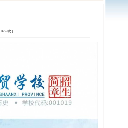
0469
次 ]