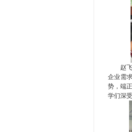
赵
企业需
势，端
学们深