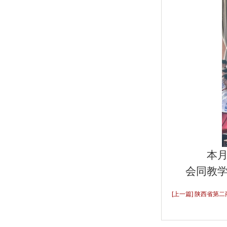
本
会同教
[上一篇] 陕西省第