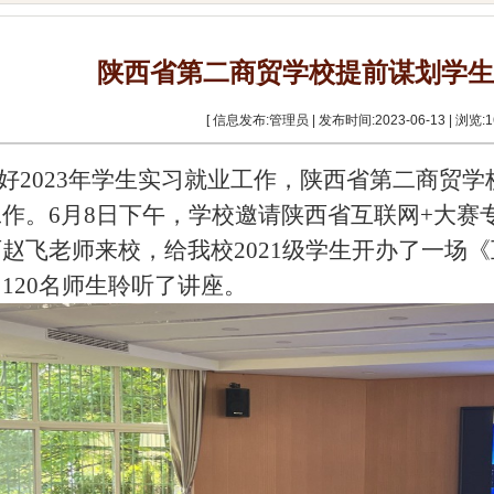
陕西省第二商贸学校提前谋划学生
[ 信息发布:管理员 | 发布时间:2023-06-13 | 浏览:
1
好
2023年学生实习就业工作，陕西省第二商贸
工作。
6
月
8
日下午，
学校邀请陕西省
互联网
+大赛
师
赵飞
老师来校，给我校
2021级学生开办了一场
，
120
名
师生聆听了
讲座。