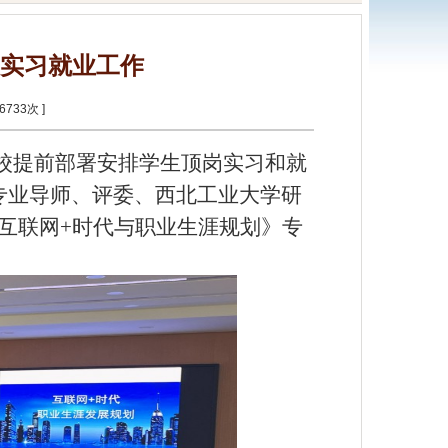
实习就业工作
6733
次 ]
学校提前部署安排学生顶岗实习和就
专业导师
、
评
委、西北工业大学
研
《互联网+时代与
职业生涯规划
》专