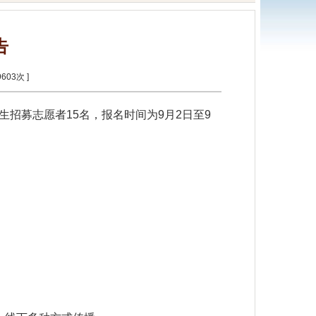
告
9603
次 ]
招募志愿者15名，报名时间为9月2日至9