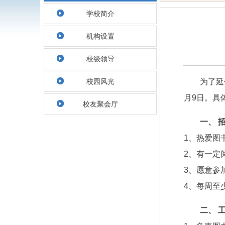
学校简介
机构设置
校级领导
校园风光
为了延
月9日。具
校友聚会厅
一、 
1、热爱图
2、有一定
3、愿意参
4、每周至
二、 