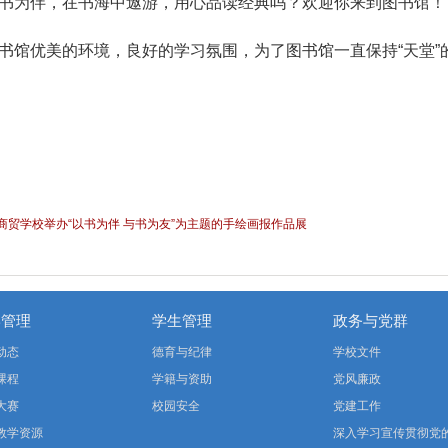
书为伴，在书海中遨游，用心品读经典吗？欢迎你来到图书馆！
书馆优美的环境，良好的学习氛围，为了图书馆一直保持“天堂”
二商贸学校举办“以书为伴 与书为友”为主题的手绘画报作品展
学管理
学生管理
政务与党群
动态
德育与纪律
学校文件
课程
学籍与资助
党风廉政
大赛
校园安全
党建工作
教学资源
深入学习宣传贯彻党