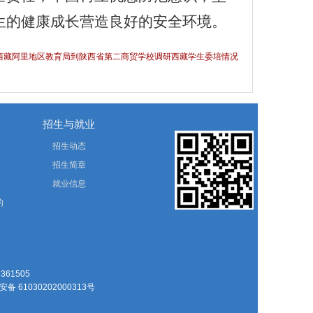
生的健康成长营造良好的安全环境。
] 西藏阿里地区教育局到陕西省第二商贸学校调研西藏学生委培情况
招生与就业
招生动态
招生简章
就业信息
的
61505
备 61030202000313号