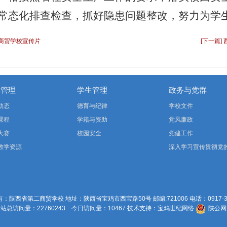
常态化排查检查，抓好隐患问题整改，努力为学
二商贸学校宣传片
[下一篇
学管理
学生管理
政务与党群
动态
德育与纪律
学校文件
课程
学籍与资助
党风廉政
大赛
校园安全
党建工作
教学资源
深入学习宣传贯彻党
二十届四中全会精神
：陕西省第二商贸学校 地址：陕西省宝鸡市西宝路50号 邮编:721006 电话：0917-33
总访问量：22760243 今日访问量：10467 技术支持
：
宝鸡世纪网络
陕公网安