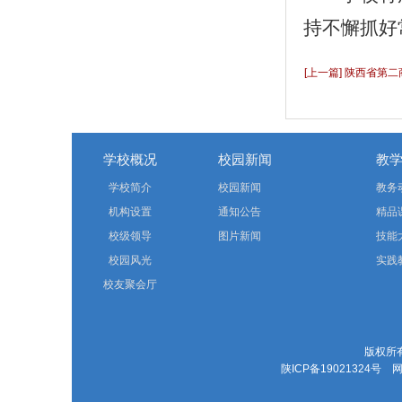
持不懈抓好
[上一篇] 陕西省第
学校概况
校园新闻
教
学校简介
校园新闻
教务
机构设置
通知公告
精品
校级领导
图片新闻
技能
校园风光
实践
校友聚会厅
版权所有
陕ICP备19021324号
网站