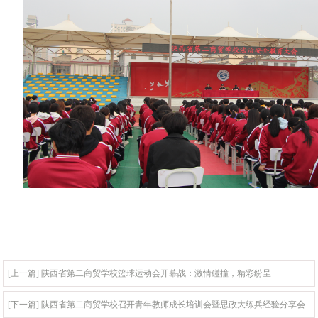
[上一篇] 陕西省第二商贸学校篮球运动会开幕战：激情碰撞，精彩纷呈
[下一篇] 陕西省第二商贸学校召开青年教师成长培训会暨思政大练兵经验分享会