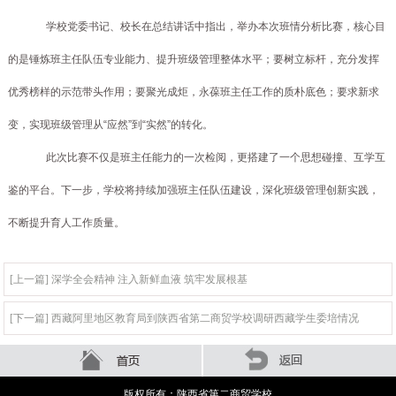
学校党委书记、校长在总结讲话中指出，举办本次班情分析比赛，核心目
的是锤炼班主任队伍专业能力、提升班级管理整体水平；要树立标杆，充分发挥
优秀榜样的示范带头作用；要聚光成炬，永葆班主任工作的质朴底色；要求新求
变，实现班级管理从
“应然”到“实然”的转化。
此次比赛不仅是班主任能力的一次检阅，更搭建了一个思想碰撞、互学互
鉴的平台。下一步，学校将持续加强班主任队伍建设，深化班级管理创新实践，
不断提升育人工作质量。
[上一篇] 深学全会精神 注入新鲜血液 筑牢发展根基
[下一篇] 西藏阿里地区教育局到陕西省第二商贸学校调研西藏学生委培情况
版权所有：陕西省第二商贸学校